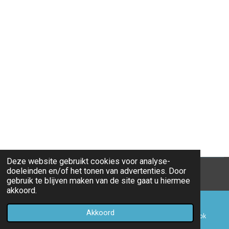
Deze website gebruikt cookies voor analyse-
doeleinden en/of het tonen van advertenties. Door
© 2017 - 2026 op1lijn.nu
gebruik te blijven maken van de site gaat u hiermee
akkoord.
Akkoord
E-mailadres
Telefoonnummer
Facebook