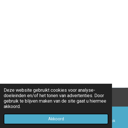
Deze website gebruikt cookies voor analyse-
doeleinden en/of het tonen van advertenties. Door
© 2017 - 2026 op1lijn.nu
gebruik te blijven maken van de site gaat u hiermee
akkoord.
Akkoord
E-mailadres
Telefoonnummer
Facebook