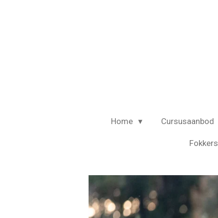
Ga
direct
naar
de
hoofdinhoud
Home
Cursusaanbod
Fokkers