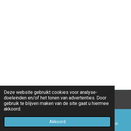
Deze website gebruikt cookies voor analyse-
doeleinden en/of het tonen van advertenties. Door
© 2017 - 2026 op1lijn.nu
gebruik te blijven maken van de site gaat u hiermee
akkoord.
Akkoord
E-mailadres
Telefoonnummer
Facebook