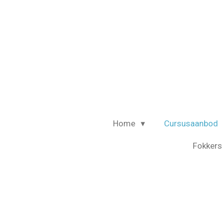
Ga
direct
naar
de
hoofdinhoud
Home
Cursusaanbod
Fokkers