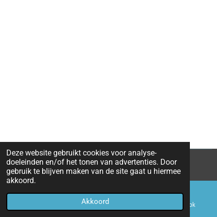
Deze website gebruikt cookies voor analyse-
doeleinden en/of het tonen van advertenties. Door
© 2017 - 2026 op1lijn.nu
gebruik te blijven maken van de site gaat u hiermee
akkoord.
Akkoord
E-mailadres
Telefoonnummer
Facebook