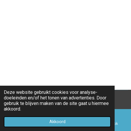
Deze website gebruikt cookies voor analyse-
doeleinden en/of het tonen van advertenties. Door
© 2017 - 2026 op1lijn.nu
gebruik te blijven maken van de site gaat u hiermee
akkoord.
Akkoord
E-mailadres
Telefoonnummer
Facebook