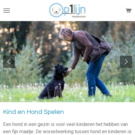
Ga
direct
naar
de
hoofdinhoud
Kind en Hond Spelen
Een hond in een gezin is voor veel kinderen het hebben van
een fijn maatje. De wisselwerking tussen hond en kinderen is