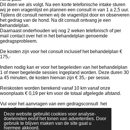
Dit doen we als volgt. Na een korte telefonische intake sturen
wij je een vragenlijst en plannen een consult in van 1 a 2,5 uur.
Tijdens dit consult nemen wij de vragenlijst door en observeren
het gedrag van de hond. Na dit consult ontvang je een
behandelplan.
Daarnaast onderhouden wij nog 2 weken telefonisch of per
mail contact over het in het behandelplan genoemde
gedragsprobleem.
De kosten zijn voor het consult inclusief het behandelplan €
175,-
Indien nodig kan er voor het begeleiden van het behandelplan
1 of meer begeleide sessies ingepland worden. Deze duren 30
a 45 minuten, de kosten hiervan zijn € 35,- per sessie.
Reiskosten worden berekend vanaf 10 km vanaf onze
woonplaats € 0,19 per km voor de totaal afgelegde afstand.
Vul voor het aanvragen van een gedragsconsult het
contactformulier
in.
Deze website gebruikt cookies voor analyse-
doeleinden en/of het tonen van advertenties. Door
gebruik te blijven maken van de site gaat u
© 2017 - 2026 op1lijn.nu
hiermee akkoord.