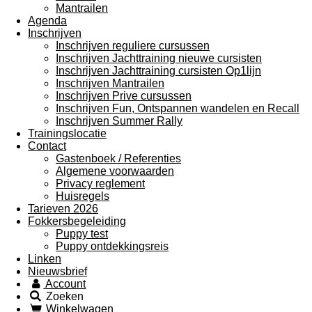
Mantrailen
Agenda
Inschrijven
Inschrijven reguliere cursussen
Inschrijven Jachttraining nieuwe cursisten
Inschrijven Jachttraining cursisten Op1lijn
Inschrijven Mantrailen
Inschrijven Prive cursussen
Inschrijven Fun, Ontspannen wandelen en Recall
Inschrijven Summer Rally
Trainingslocatie
Contact
Gastenboek / Referenties
Algemene voorwaarden
Privacy reglement
Huisregels
Tarieven 2026
Fokkersbegeleiding
Puppy test
Puppy ontdekkingsreis
Linken
Nieuwsbrief
Account
Zoeken
Winkelwagen