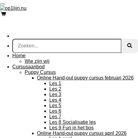
Ga
direct
naar
de
hoofdinhoud
Home
Wie zijn wij
Cursusaanbod
Puppy Cursus
Online Hand-out puppy cursus februari 2026
Les 1
Les 2
Les 3
Les 4
Les 5
Les 6
Les 7
Les 8 Socialisatie les
Les 9 Fun in het bos
Online Hand-out puppy cursus april 2026