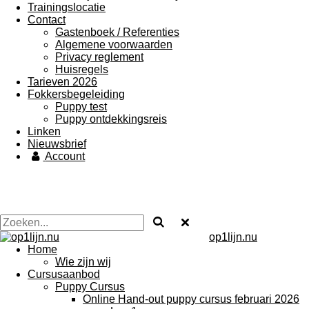
Trainingslocatie
Contact
Gastenboek / Referenties
Algemene voorwaarden
Privacy reglement
Huisregels
Tarieven 2026
Fokkersbegeleiding
Puppy test
Puppy ontdekkingsreis
Linken
Nieuwsbrief
Account
op1lijn.nu
Home
Wie zijn wij
Cursusaanbod
Puppy Cursus
Online Hand-out puppy cursus februari 2026