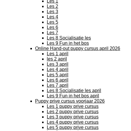
Les 1
Les 2
Les 3
Les 4
Les 5
Les 6
Les 7
Les 8 Socialisatie les
Les 9 Fun in het bos
Online Hand-out puppy cursus april 2026
Les 1 april
les 2 april
Les 3 april
Les 4 april
Les 5 april
Les 6 april
Les 7 april
Les 8 Socialisatie les april
Les 9 Fun in het bos april
Puppy prive cursus voorjaar 2026
Les 1 puppy prive cursus
Les 2 puppy prive cursus
Les 3 puppy prive cursus
Les 4 puppy prive cursus
Les 5 puppy prive cursus