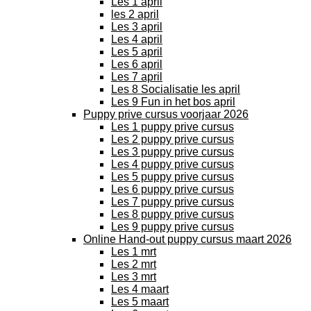
Les 1 april
les 2 april
Les 3 april
Les 4 april
Les 5 april
Les 6 april
Les 7 april
Les 8 Socialisatie les april
Les 9 Fun in het bos april
Puppy prive cursus voorjaar 2026
Les 1 puppy prive cursus
Les 2 puppy prive cursus
Les 3 puppy prive cursus
Les 4 puppy prive cursus
Les 5 puppy prive cursus
Les 6 puppy prive cursus
Les 7 puppy prive cursus
Les 8 puppy prive cursus
Les 9 puppy prive cursus
Online Hand-out puppy cursus maart 2026
Les 1 mrt
Les 2 mrt
Les 3 mrt
Les 4 maart
Les 5 maart